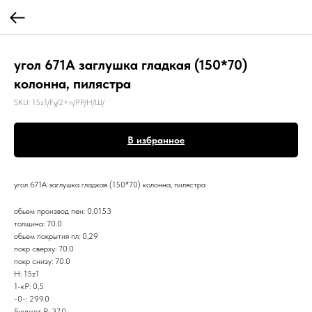
угол 671A заглушка гладкая (150*70)
колонна, пилястра
SKU:
15z1/Fy/2+п/РР/Н/Ш/
В избранное
угол 671A заглушка гладкая (150*70) колонна, пилястра
обьем производ пен: 0,0153
толщина: 70.0
обьем покрытия пл: 0,29
покр сверху: 70.0
покр снизу: 70.0
Н: 15z1
1-кР: 0,5
-0-: 299.0
Бюджет Р: 37.0