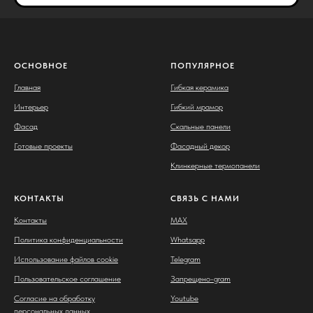
ОСНОВНОЕ
ПОПУЛЯРНОЕ
Главная
Гибкая керамика
Интерьер
Гибкий мрамор
Фасад
Скальные панели
Готовые проекты
Фасадный декор
Клинкерные термопанели
КОНТАКТЫ
СВЯЗЬ С НАМИ
Контакты
MAX
Политика конфиденциальности
Whatsapp
Использование файлов cookie
Telegram
Пользовательское соглашение
Запрещено-gram
Согласие на обработку
Youtube
персональных данных