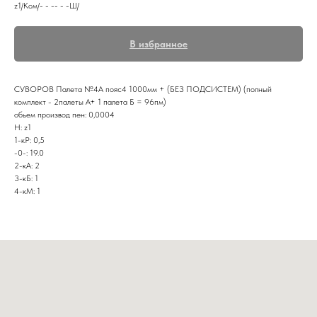
z1/Ком/- - -- - -Ш/
В избранное
СУВОРОВ Палета №4А пояс4 1000мм + (БЕЗ ПОДСИСТЕМ) (полный
комплект - 2палеты А+ 1 палета Б = 96пм)
обьем производ пен: 0,0004
Н: z1
1-кР: 0,5
-0-: 19.0
2-кА: 2
3-кБ: 1
4-кМ: 1