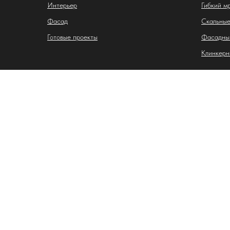
Интерьер
Гибкий м
Фасад
Скальные
Готовые проекты
Фасадны
Клинкерн
Индивидуальный предприниматель Лазебная Карина
ИНН: 263407887917
ОГРНИП: 325265100063238
Адрес: 355028, Ставропольский край, г. Ставрополь, ул
р/с: 40802810116070002034
в АО «АЛЬФА-БАНК»
БИК: 044525593
к/с: 30101810200000000593
E-mail: lev423348@gmail.com