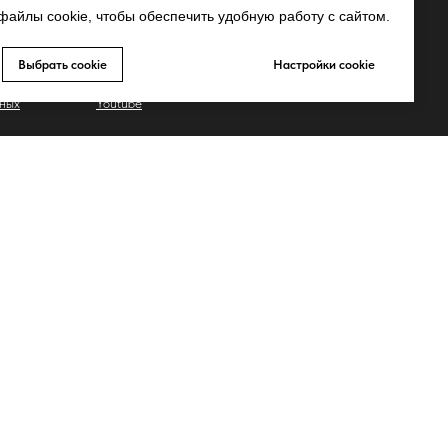
Whatsapp
айлы cookie, чтобы обеспечить удобную работу с сайтом.
Telegram
Выбрать cookie
Настройки cookie
Запрещено-gram
ьных
Youtube