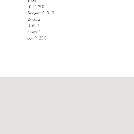
1-кР: 1
-0-: 179.0
Бюджет Р: 31.0
2-кА: 2
3-кБ: 1
4-кМ: 1
руч Р: 25.0