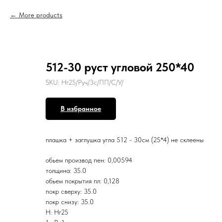
More products
512-30 руст угловой 250*40
SKU:
Нг25/Руч/3с/ПП/С/У/
В избранное
плашка + заглушка угла 512 - 30см (25*4) не склеены
обьем производ пен: 0,00594
толщина: 35.0
обьем покрытия пл: 0,128
покр сверху: 35.0
покр снизу: 35.0
Н: Нг25