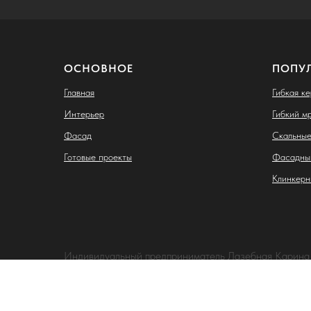
ОСНОВНОЕ
ПОПУ
Главная
Гибкая к
Интерьер
Гибкий м
Фасад
Скальные
Готовые проекты
Фасадны
Клинкерн
Индивидуальный предприниматель Лазебная Карина
ИНН: 263407887917
ОГРНИП: 325265100063238
Адрес: 355028, Ставропольский край, г. Ставрополь, ул