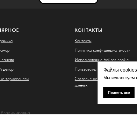
ЛЯРНОЕ
КОНТАКТЫ
ерамика
Контакты
рамор
Политика конфиденциальности
 панели
Использование файлов cookie
й декор
Пользовательское соглашение
Файлы cookies
Мы используем ф
ые термопанели
Согласие на обработку персонал
данных
Принять все
 Владимировна
. Тухачевского, д. 30/5, кв. 117