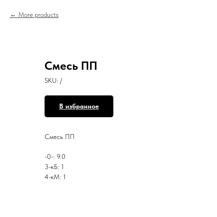
More products
Смесь ПП
SKU:
/
В избранное
Смесь ПП
-0-: 9.0
3-кБ: 1
4-кМ: 1