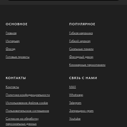
ОСНОВНОЕ
ПОПУЛЯРНОЕ
Главная
Гибкая керамика
Интерьер
Гибкий мрамор
Фасад
Скальные панели
Готовые проекты
Фасадный декор
Клинкерные термопанели
КОНТАКТЫ
СВЯЗЬ С НАМИ
Контакты
MAX
Политика конфиденциальности
Whatsapp
Использование файлов cookie
Telegram
Пользовательское соглашение
Запрещено-gram
Согласие на обработку
Youtube
персональных данных