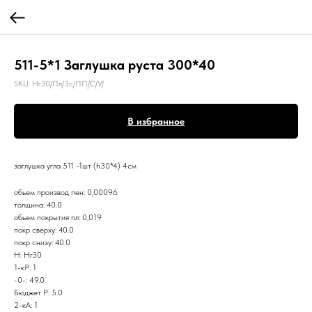
511-5*1 Заглушка руста 300*40
SKU:
Нг30/Пл/3с/ПП/С/У/
В избранное
заглушка угла 511 -1шт (h30*4) 4см
обьем производ пен: 0,00096
толщина: 40.0
обьем покрытия пл: 0,019
покр сверху: 40.0
покр снизу: 40.0
Н: Нг30
1-кР: 1
-0-: 49.0
Бюджет Р: 5.0
2-кА: 1