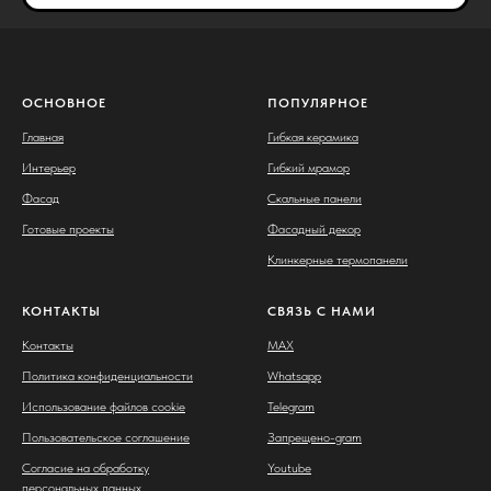
ОСНОВНОЕ
ПОПУЛЯРНОЕ
Главная
Гибкая керамика
Интерьер
Гибкий мрамор
Фасад
Скальные панели
Готовые проекты
Фасадный декор
Клинкерные термопанели
КОНТАКТЫ
СВЯЗЬ С НАМИ
Контакты
MAX
Политика конфиденциальности
Whatsapp
Использование файлов cookie
Telegram
Пользовательское соглашение
Запрещено-gram
Согласие на обработку
Youtube
персональных данных