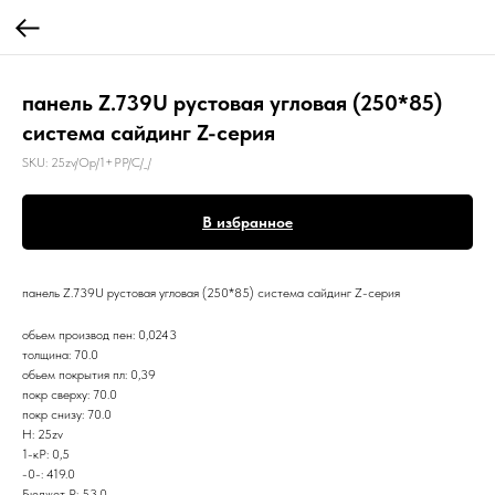
панель Z.739U рустовая угловая (250*85)
система сайдинг Z-серия
SKU:
25zv/Op/1+РР/С/_/
В избранное
панель Z.739U рустовая угловая (250*85) система сайдинг Z-серия
обьем производ пен: 0,0243
толщина: 70.0
обьем покрытия пл: 0,39
покр сверху: 70.0
покр снизу: 70.0
Н: 25zv
1-кР: 0,5
-0-: 419.0
Бюджет Р: 53.0