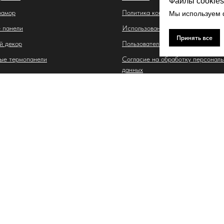
Файлы cookies
рамор
Политика конфиденциальности
Мы используем ф
 панели
Использование файлов cookie
Принять все
й декор
Пользовательское соглашение
ые термопанели
Согласие на обработку персонал
данных
 Владимировна
. Тухачевского, д. 30/5, кв. 117