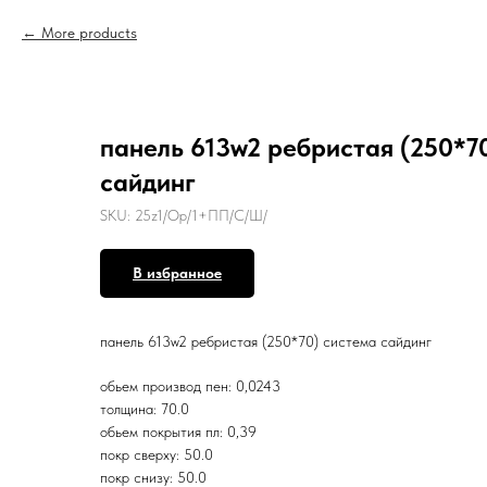
More products
панель 613w2 ребристая (250*7
сайдинг
SKU:
25z1/Op/1+ПП/С/Ш/
В избранное
панель 613w2 ребристая (250*70) система сайдинг
обьем производ пен: 0,0243
толщина: 70.0
обьем покрытия пл: 0,39
покр сверху: 50.0
покр снизу: 50.0