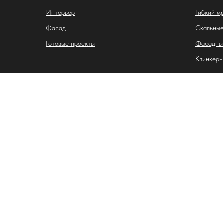
Интерьер
Гибкий м
Фасад
Скальные
Готовые проекты
Фасадны
Клинкерн
Индивидуальный предприниматель Лазебная Карина
ИНН: 263407887917
ОГРНИП: 325265100063238
Адрес: 355028, Ставропольский край, г. Ставрополь, ул
р/с: 40802810116070002034
в АО «АЛЬФА-БАНК»
БИК: 044525593
к/с: 30101810200000000593
E-mail: lev423348@gmail.com