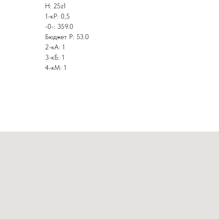
Н: 25z1
1-кР: 0,5
-0-: 359.0
Бюджет Р: 53.0
2-кА: 1
3-кБ: 1
4-кМ: 1