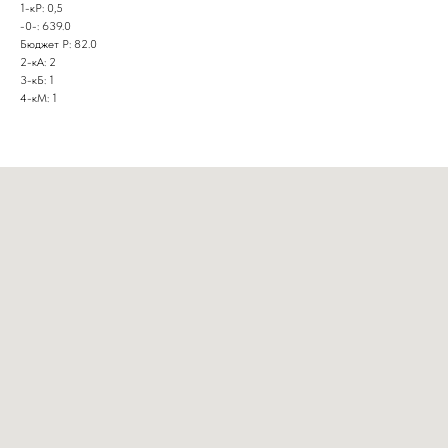
1-кР: 0,5
-0-: 639.0
Бюджет Р: 82.0
2-кА: 2
3-кБ: 1
4-кМ: 1