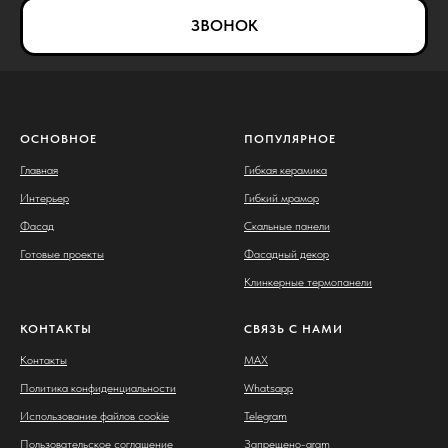
ЗВОНОК
ОСНОВНОЕ
ПОПУЛЯРНОЕ
Главная
Гибкая керамика
Интерьер
Гибкий мрамор
Фасад
Скальные панели
Готовые проекты
Фасадный декор
Клинкерные термопанели
КОНТАКТЫ
СВЯЗЬ С НАМИ
Контакты
MAX
Политика конфиденциальности
Whatsapp
Использование файлов cookie
Telegram
Пользовательское соглашение
Запрещено-gram