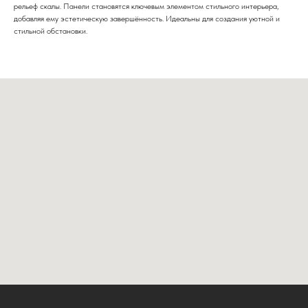
рельеф скалы. Панели становятся ключевым элементом стильного интерьера,
добавляя ему эстетическую завершённость. Идеальны для создания уютной и
стильной обстановки.