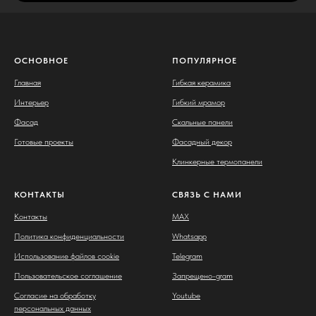
ОСНОВНОЕ
ПОПУЛЯРНОЕ
Главная
Гибкая керамика
Интерьер
Гибкий мрамор
Фасад
Скальные панели
Готовые проекты
Фасадный декор
Клинкерные термопанели
КОНТАКТЫ
СВЯЗЬ С НАМИ
Контакты
MAX
Политика конфиденциальности
Whatsapp
Использование файлов cookie
Telegram
Пользовательское соглашение
Запрещено-gram
Согласие на обработку
Youtube
персональных данных