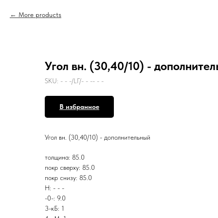
More products
Угол вн. (30,40/10) - дополните
SKU:
- - -/LГ/- - -- - -
В избранное
Угол вн. (30,40/10) - дополнительный
толщина: 85.0
покр сверху: 85.0
покр снизу: 85.0
Н: - - -
-0-: 9.0
3-кБ: 1