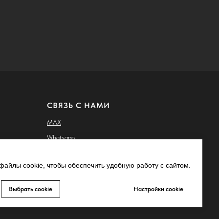
СВЯЗЬ С НАМИ
MAX
Whatsapp
Telegram
айлы cookie, чтобы обеспечить удобную работу с сайтом.
Запрещено-gram
ьных
Youtube
Выбрать cookie
Настройки cookie