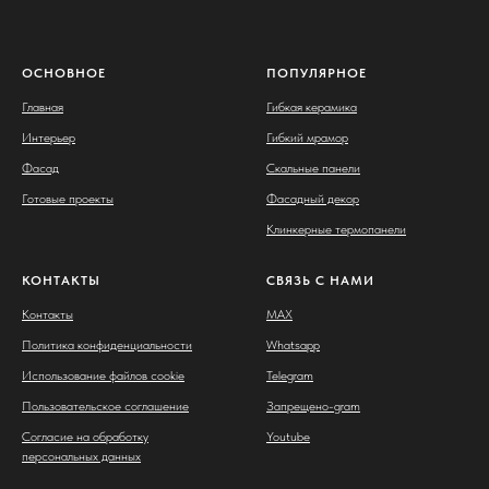
ОСНОВНОЕ
ПОПУЛЯРНОЕ
Главная
Гибкая керамика
Интерьер
Гибкий мрамор
Фасад
Скальные панели
Готовые проекты
Фасадный декор
Клинкерные термопанели
КОНТАКТЫ
СВЯЗЬ С НАМИ
Контакты
MAX
Политика конфиденциальности
Whatsapp
Использование файлов cookie
Telegram
Пользовательское соглашение
Запрещено-gram
Согласие на обработку
Youtube
персональных данных