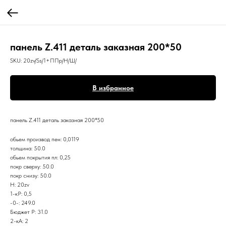
панель Z.411 деталь заказная 200*50
SKU:
20zv/Ss/1+ППр/Н/Ш/
В избранное
панель Z.411 деталь заказная 200*50
обьем производ пен: 0,0119
толщина: 50.0
обьем покрытия пл: 0,25
покр сверху: 50.0
покр снизу: 50.0
Н: 20zv
1-кР: 0,5
-0-: 249.0
Бюджет Р: 31.0
2-кА: 2