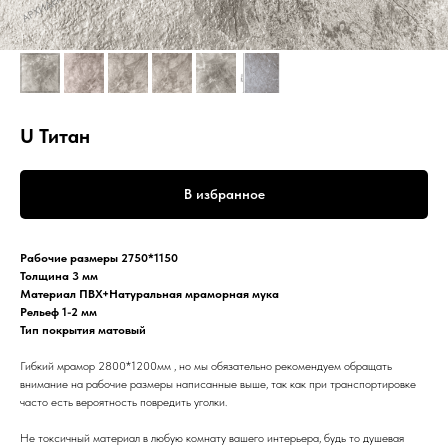
U Титан
В избранное
Рабочие размеры 2750*1150
Толщина 3 мм
Материал ПВХ+Натуральная мраморная мука
Рельеф 1-2 мм
Тип покрытия матовый
Гибкий мрамор 2800*1200мм , но мы обязательно рекомендуем обращать
внимание на рабочие размеры написанные выше, так как при транспортировке
часто есть вероятность повредить уголки.
Не токсичный материал в любую комнату вашего интерьера, будь то душевая