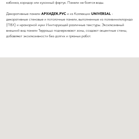
кабинка, коридор или кухонный фартук. Панели не боятся воды.
Декоративные панели
АРХИДЕК.РУС
и из Коллекции
UNIVERSAL
-
декоративные стеновые и потолочные панели, выполненные из поливинилхлорида
(ПВХ) и мраморной муки Имитирующей различные текстуры. Эксклюзивный
внешний вид панели Терраццо подчеркивают зоны, создают акцентные стены,
добавляют эксклюзивности без долгих и грязных работ.