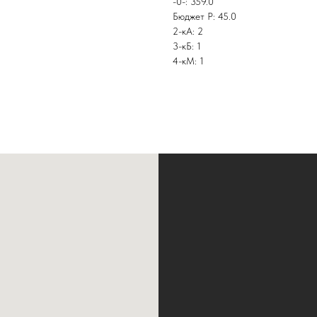
-0-: 359.0
Бюджет Р: 45.0
2-кА: 2
3-кБ: 1
4-кМ: 1