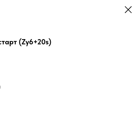
тарт (Zу6+20s)
)