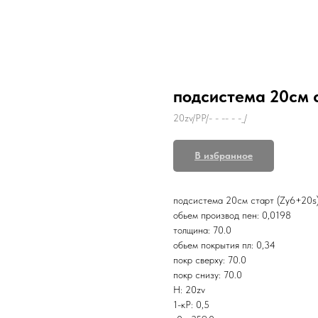
подсистема 20см с
20zv/PР/- - -- - -_/
В избранное
подсистема 20см старт (Zу6+20s
обьем производ пен: 0,0198
толщина: 70.0
обьем покрытия пл: 0,34
покр сверху: 70.0
покр снизу: 70.0
Н: 20zv
1-кР: 0,5