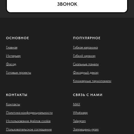
ЗВОНОК
ОСНОВНОЕ
ПОПУЛЯРНОЕ
Главная
Гибкая керамика
Интерьер
Гибкий мрамор
Фасад
Скальные панели
Готовые проекты
Фасадный декор
Клинкерные термопанели
КОНТАКТЫ
СВЯЗЬ С НАМИ
Контакты
MAX
Политика конфиденциальности
Whatsapp
Использование файлов cookie
Telegram
Пользовательское соглашение
Запрещено-gram