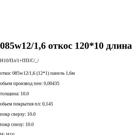
085w12/1,6 откос 120*10 длина
H10/Пл/1+ПП/С/_/
В избранное
откос 085w12/1,6 (12*1) панель 1,6м
обьем производ пен: 0,00435
толщина: 10.0
обьем покрытия пл: 0,145
покр сверху: 10.0
покр снизу: 10.0
Н: H10