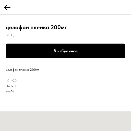
целофан пленка 200мг
SKU:
/
В избранное
целофан пленка 200мг
-0-: 9.0
3-кБ: 1
4-кМ: 1