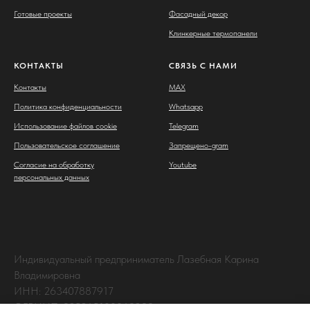
Готовые проекты
Фасадный декор
Клинкерные термопанели
КОНТАКТЫ
СВЯЗЬ С НАМИ
Контакты
MAX
Политика конфиденциальности
Whatsapp
Использование файлов cookie
Telegram
Пользовательское соглашение
Запрещено-gram
Согласие на обработку
Youtube
персональных данных
Индивидуальный предприниматель Лазебная Карина
Владимировна
ИНН: 263407887917
ОГРНИП: 325265100063238