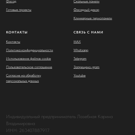
Фасад
Скальные панели
Готовые проекты
Фасадный декор
Клинкерные термопанели
КОНТАКТЫ
СВЯЗЬ С НАМИ
Контакты
MAX
Политика конфиденциальности
Whatsapp
Использование файлов cookie
Telegram
Пользовательское соглашение
Запрещено-gram
Согласие на обработку
Youtube
персональных данных
Индивидуальный предприниматель Лазебная Карина
Владимировна
ИНН: 263407887917