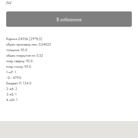
/Ш/
В избранное
Карниз Z493k (29*8,5)
обьем производ пен: 0,04025
толщина: 95.0
обьем покрытия пл: 0,52
покр сверху: 95.0
покр снизу: 95.0
1-кР: 1
-0-: 679.0
Бюджет Р: 154.0
2-кА: 2
3-кБ: 1
4-кМ: 1