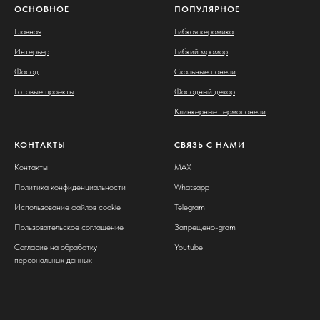
ОСНОВНОЕ
ПОПУЛЯРНОЕ
Главная
Гибкая керамика
Интерьер
Гибкий мрамор
Фасад
Скальные панели
Готовые проекты
Фасадный декор
Клинкерные термопанели
КОНТАКТЫ
СВЯЗЬ С НАМИ
Контакты
MAX
Политика конфиденциальности
Whatsapp
Использование файлов cookie
Telegram
Пользовательское соглашение
Запрещено-gram
Согласие на обработку
Youtube
персональных данных