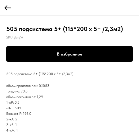
505 подсистема 5+ (115*200 х 5+ /2,3м2)
SKU:
/Бп/У/
В избранное
505 подсистема 5+ (115*200 х 5+ /2,3м2)
обьем производ пен: 0,1053
толщина: 70.0
обьем покрытия пл: 1,29
1-кР: 0,5
-0-: 1509.0
Бюджет Р: 195.0
2-кА: 2
3-кБ: 1
4-кМ: 1