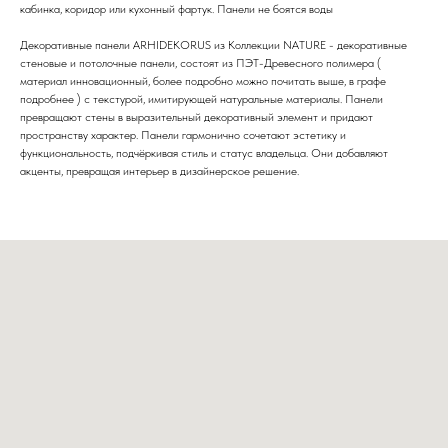
кабинка, коридор или кухонный фартук. Панели не боятся воды
Декоративные панели ARHIDEKORUS из Коллекции NATURE - декоративные
стеновые и потолочные панели, состоят из ПЭТ-Древесного полимера (
материал инновационный, более подробно можно почитать выше, в графе
подробнее ) с текстурой, имитирующей натуральные материалы. Панели
превращают стены в выразительный декоративный элемент и придают
пространству характер. Панели гармонично сочетают эстетику и
функциональность, подчёркивая стиль и статус владельца. Они добавляют
акценты, превращая интерьер в дизайнерское решение.