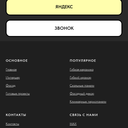
ЯНДЕКС
ЗВОНОК
ОСНОВНОЕ
ПОПУЛЯРНОЕ
Главная
Гибкая керамика
Интерьер
Гибкий мрамор
Фасад
Скальные панели
Готовые проекты
Фасадный декор
Клинкерные термопанели
КОНТАКТЫ
СВЯЗЬ С НАМИ
Контакты
MAX