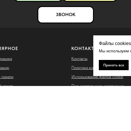
ЗВОНОК
Файлы cookies
ЛЯРНОЕ
КОНТАКТЫ
Мы используем ф
ерамика
Контакты
Принять все
рамор
Политика конфиденциальности
 панели
Использование файлов cookie
й декор
Пользовательское соглашение
ые термопанели
Согласие на обработку персонал
данных
 Владимировна