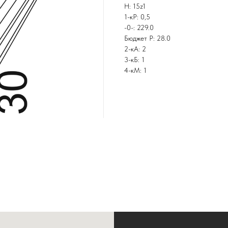
Н: 15z1
1-кР: 0,5
-0-: 229.0
Бюджет Р: 28.0
2-кА: 2
3-кБ: 1
4-кМ: 1