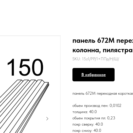
панель 672M пере
колонна, пилястра
SKU:
15z1/PР/1+ППр/Н/Ш/
В избранное
панель 672M переходная короткая
обьем производ пен: 0,0102
толщина: 40.0
обьем покрытия пл: 0,23
покр сверху: 40.0
покр снизу: 40.0