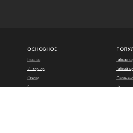
ОСНОВНОЕ
ПОПУ
Главная
Гибкая к
Интерьер
Гибкий м
Фасад
Скальные
Готовые проекты
Фасадны
Клинкерн
Индивидуальный предприниматель Лазебная Карина