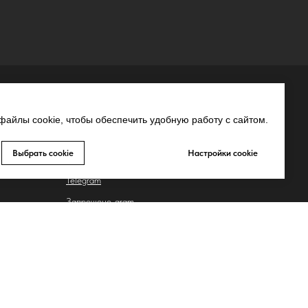
СВЯЗЬ С НАМИ
айлы cookie, чтобы обеспечить удобную работу с сайтом.
MAX
Выбрать cookie
Настройки cookie
Whatsapp
Telegram
Запрещено-gram
ьных
Youtube