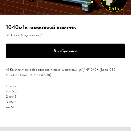
1040м1к замковый камень
SKU:
- - -/Ком/- - -- - -_/
В избранное
А1 Комплект окна без откосов + камень замковый /м1/ №1040+ (Верх-050,
Низ-051, Бока-049, + zk13-10)
Н: - - -
-0-: 9.0
2-кА: 2
3-кБ: 1
4-кМ: 1