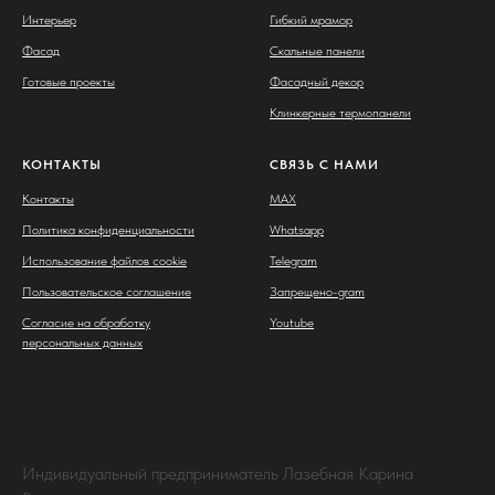
Интерьер
Гибкий мрамор
Фасад
Скальные панели
Готовые проекты
Фасадный декор
Клинкерные термопанели
КОНТАКТЫ
СВЯЗЬ С НАМИ
Контакты
MAX
Политика конфиденциальности
Whatsapp
Использование файлов cookie
Telegram
Пользовательское соглашение
Запрещено-gram
Согласие на обработку
Youtube
персональных данных
Индивидуальный предприниматель Лазебная Карина