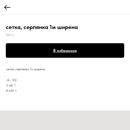
сетка, серпянка 1м ширена
SKU:
/
В избранное
сетка, серпянка 1м ширена
-0-: 9.0
3-кБ: 1
4-кМ: 1