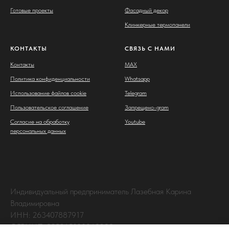
Готовые проекты
Фасадный декор
Клинкерные термопанели
КОНТАКТЫ
СВЯЗЬ С НАМИ
Контакты
MAX
Политика конфиденциальности
Whatsapp
Использование файлов cookie
Telegram
Пользовательское соглашение
Запрещено-gram
Согласие на обработку
Youtube
персональных данных
Индивидуальный предприниматель Лазебная Карина
Владимировна
ИНН: 263407887917
ОГРНИП: 325265100063238