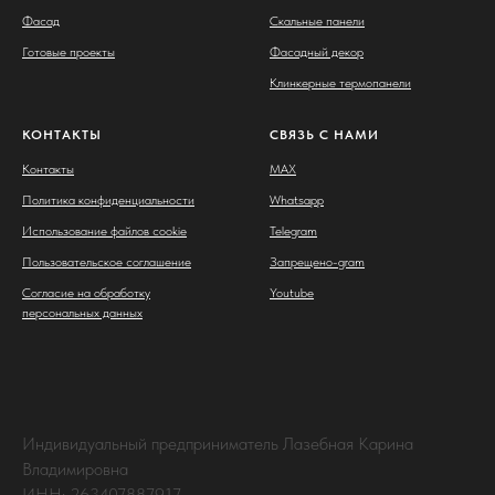
Фасад
Скальные панели
Готовые проекты
Фасадный декор
Клинкерные термопанели
КОНТАКТЫ
СВЯЗЬ С НАМИ
Контакты
MAX
Политика конфиденциальности
Whatsapp
Использование файлов cookie
Telegram
Пользовательское соглашение
Запрещено-gram
Согласие на обработку
Youtube
персональных данных
Индивидуальный предприниматель Лазебная Карина
Владимировна
ИНН: 263407887917