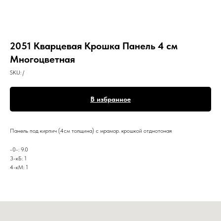
2051 Кварцевая Крошка Панель 4 см
Многоцветная
SKU:
/
В избранное
Панель под кирпич (4см толщина) с мрамор. крошкой отднотоная
-0-: 9.0
3-кБ: 1
4-кМ: 1