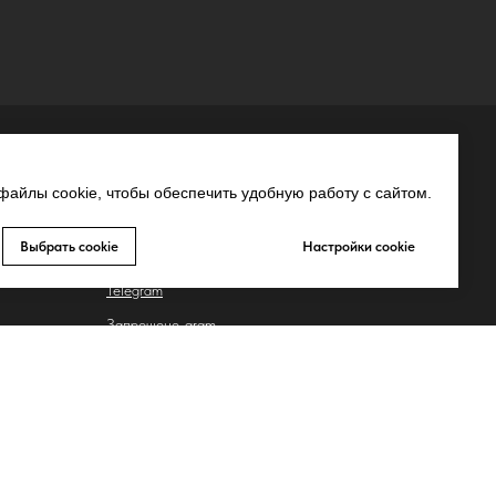
СВЯЗЬ С НАМИ
айлы cookie, чтобы обеспечить удобную работу с сайтом.
MAX
Выбрать cookie
Настройки cookie
Whatsapp
Telegram
Запрещено-gram
ьных
Youtube