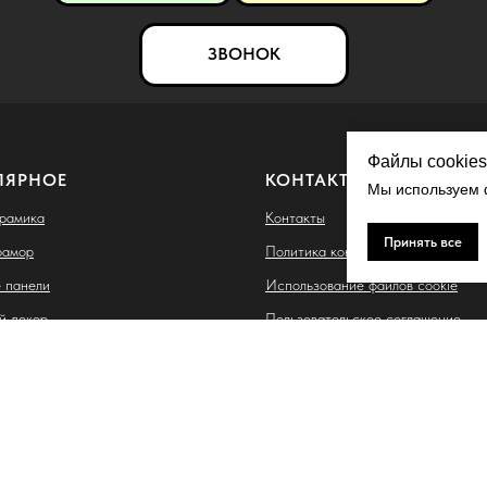
ЗВОНОК
Файлы cookies
ЛЯРНОЕ
КОНТАКТЫ
Мы используем ф
ерамика
Контакты
Принять все
рамор
Политика конфиденциальности
 панели
Использование файлов cookie
й декор
Пользовательское соглашение
ые термопанели
Согласие на обработку персонал
данных
 Владимировна