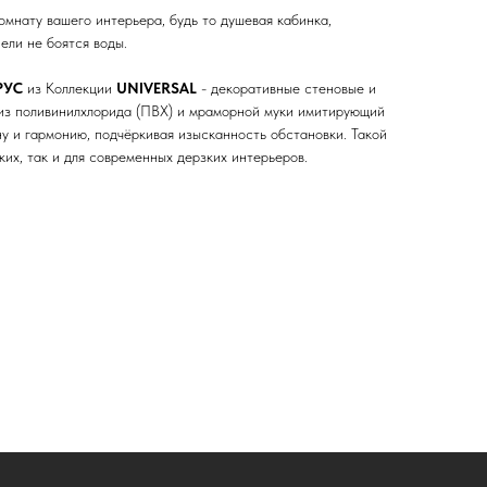
мнату вашего интерьера, будь то душевая кабинка,
ели не боятся воды.
РУС
из Коллекции
UNIVERSAL
- декоративные стеновые и
из поливинилхлорида (ПВХ) и мраморной муки имитирующий
ну и гармонию, подчёркивая изысканность обстановки. Такой
ких, так и для современных дерзких интерьеров.