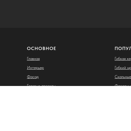
ОСНОВНОЕ
ПОПУ
Главная
Гибкая к
Интерьер
Гибкий м
Фасад
Скальные
Готовые проекты
Фасадны
Клинкерн
Индивидуальный предприниматель Лазебная Карина