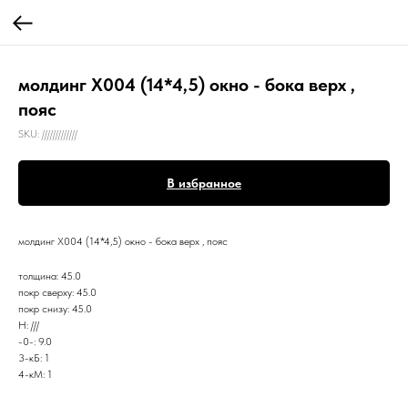
молдинг Х004 (14*4,5) окно - бока верх ,
пояс
SKU:
/////////////
В избранное
молдинг Х004 (14*4,5) окно - бока верх , пояс
толщина: 45.0
покр сверху: 45.0
покр снизу: 45.0
Н: ///
-0-: 9.0
3-кБ: 1
4-кМ: 1