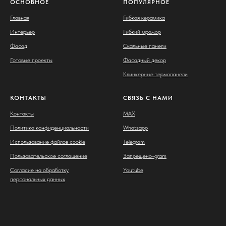
ОСНОВНОЕ
ПОПУЛЯРНОЕ
Главная
Гибкая керамика
Интерьер
Гибкий мрамор
Фасад
Скальные панели
Готовые проекты
Фасадный декор
Клинкерные термопанели
КОНТАКТЫ
СВЯЗЬ С НАМИ
Контакты
MAX
Политика конфиденциальности
Whatsapp
Использование файлов cookie
Telegram
Пользовательское соглашение
Запрещено-gram
Согласие на обработку
Youtube
персональных данных