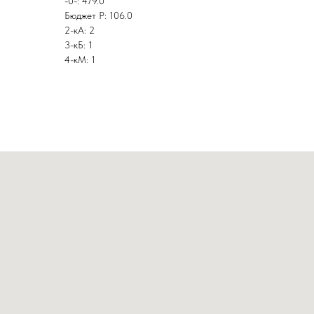
-0-: 479.0
Бюджет Р: 106.0
2-кА: 2
3-кБ: 1
4-кМ: 1