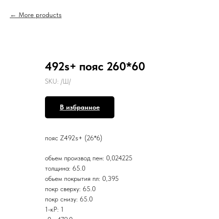
More products
492s+ пояс 260*60
SKU:
/Ш/
В избранное
пояс Z492s+ (26*6)
обьем производ пен: 0,024225
толщина: 65.0
обьем покрытия пл: 0,395
покр сверху: 65.0
покр снизу: 65.0
1-кР: 1