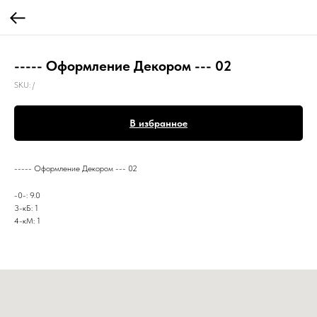
----- Оформление Декором --- 02
SKU:
/
В избранное
----- Оформление Декором --- 02
-0-: 9.0
3-кБ: 1
4-кМ: 1