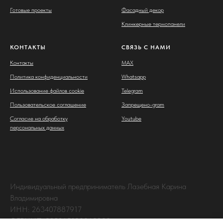
Готовые проекты
Фасадный декор
Клинкерные термопанели
КОНТАКТЫ
СВЯЗЬ С НАМИ
Контакты
MAX
Политика конфиденциальности
Whatsapp
Использование файлов cookie
Telegram
Пользовательское соглашение
Запрещено-gram
Согласие на обработку
Youtube
персональных данных
Индивидуальный предприниматель Лазебная Карина
Владимировна
ИНН: 263407887917
ОГРНИП: 325265100063238