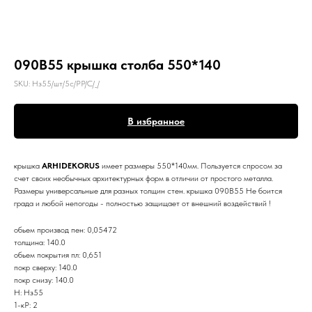
090B55 крышка столба 550*140
SKU:
Нз55/шт/5с/РР/С/_/
В избранное
крышка
ARHIDEKORUS
имеет размеры 550*140мм. Пользуется спросом за
счет своих необычных архитектурных форм в отличии от простого металла.
Размеры универсальные для разных толщин стен. крышка 090B55 Не боится
града и любой непогоды - полностью защищает от внешний воздействий !
обьем производ пен: 0,05472
толщина: 140.0
обьем покрытия пл: 0,651
покр сверху: 140.0
покр снизу: 140.0
Н: Нз55
1-кР: 2