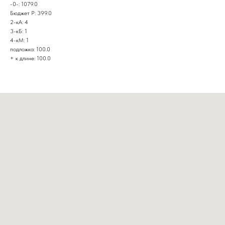
-0-: 1079.0
Бюджет Р: 399.0
2-кА: 4
3-кБ: 1
4-кМ: 1
подложка: 100.0
+ к длине: 100.0