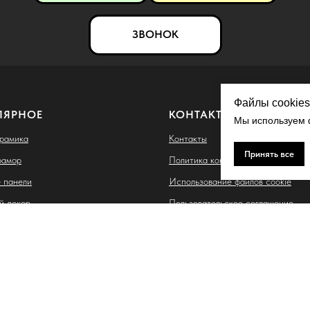
ЗВОНОК
Файлы cookies
ЛЯРНОЕ
КОНТАКТЫ
Мы используем ф
ерамика
Контакты
Принять все
рамор
Политика конфиденциальности
 панели
Использование файлов cookie
й декор
Пользовательское соглашение
ые термопанели
Согласие на обработку персонал
данных
 Владимировна