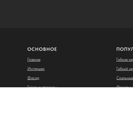
ОСНОВНОЕ
ПОПУ
Главная
Гибкая к
Интерьер
Гибкий м
Фасад
Скальные
Готовые проекты
Фасадны
Клинкерн
Индивидуальный предприниматель Лазебная Карина