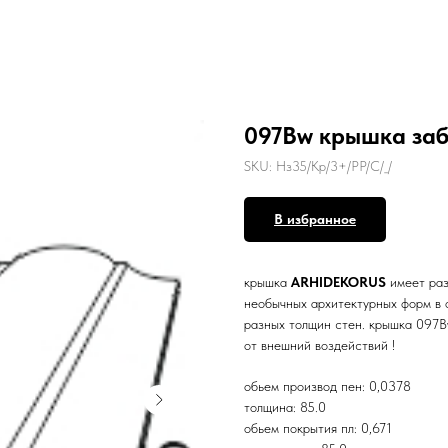
097Bw крышка за
SKU:
Нз35/Кр/3+/РР/С/_/
В избранное
крышка
ARHIDEKORUS
имеет ра
необычных архитектурных форм в 
разных толщин стен. крышка 097B
от внешний воздействий !
обьем производ пен: 0,0378
толщина: 85.0
обьем покрытия пл: 0,671