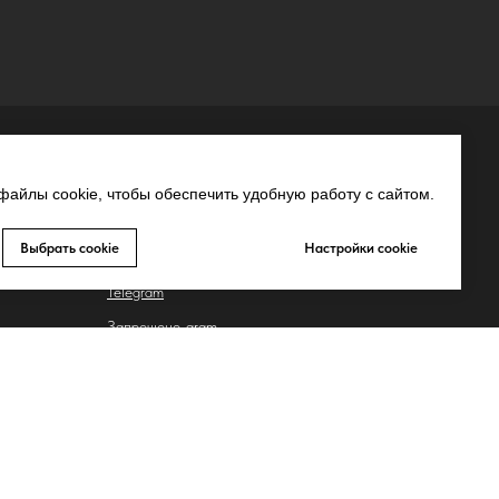
СВЯЗЬ С НАМИ
айлы cookie, чтобы обеспечить удобную работу с сайтом.
MAX
Выбрать cookie
Настройки cookie
Whatsapp
Telegram
Запрещено-gram
ьных
Youtube