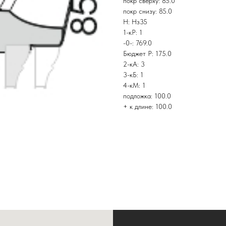
покр сверху: 85.0
покр снизу: 85.0
Н: Нз35
1-кР: 1
-0-: 769.0
Бюджет Р: 175.0
2-кА: 3
3-кБ: 1
4-кМ: 1
подложка: 100.0
+ к длине: 100.0