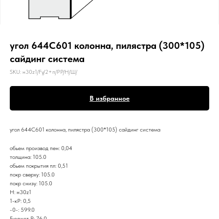
угол 644C601 колонна, пилястра (300*105)
сайдинг система
SKU:
н30z1/Fy/2+п/РР/Н/Ш/
В избранное
угол 644C601 колонна, пилястра (300*105) сайдинг система
обьем производ пен: 0,04
толщина: 105.0
обьем покрытия пл: 0,51
покр сверху: 105.0
покр снизу: 105.0
Н: н30z1
1-кР: 0,5
-0-: 599.0
Бюджет Р: 76.0