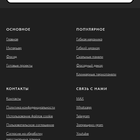
ОСНОВНОЕ
ПОПУЛЯРНОЕ
Главная
Гибкая керамика
Интерьер
Гибкий мрамор
Фасад
Скальные панели
Готовые проекты
Фасадный декор
Клинкерные термопанели
КОНТАКТЫ
СВЯЗЬ С НАМИ
Контакты
MAX
Политика конфиденциальности
Whatsapp
Использование файлов cookie
Telegram
Пользовательское соглашение
Запрещено-gram
Согласие на обработку
Youtube
персональных данных