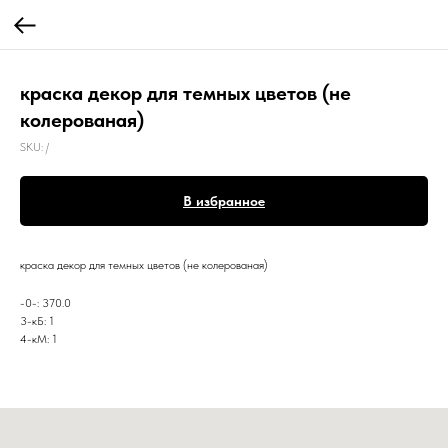
краска декор для темных цветов (не
колерованая)
SKU:
/
В избранное
краска декор для темных цветов (не колерованая)
-0-: 370.0
3-кБ: 1
4-кМ: 1