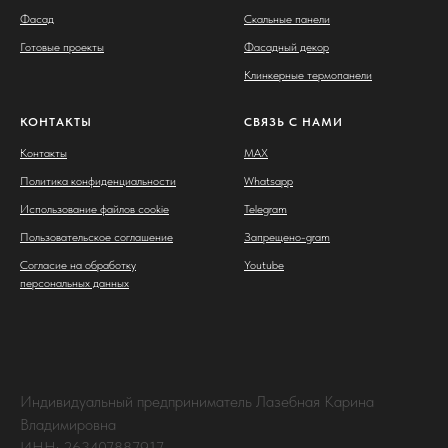
Фасад
Скальные панели
Готовые проекты
Фасадный декор
Клинкерные термопанели
КОНТАКТЫ
СВЯЗЬ С НАМИ
Контакты
MAX
Политика конфиденциальности
Whatsapp
Использование файлов cookie
Telegram
Пользовательское соглашение
Запрещено-gram
Согласие на обработку
Youtube
персональных данных
Индивидуальный предприниматель Лазебная Карина
Владимировна
ИНН: 263407887917