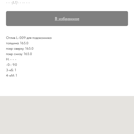
- - -/LГ/- - -- - -
В избранное
Отлив L-009 для подоконника
толщина: 165.0
покр сверху: 165.0
покр снизу: 165.0
Н: - - -
-0-: 9.0
3-кБ: 1
4-кМ: 1