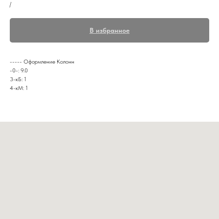
/
В избранное
----- Оформление Колонн
-0-: 9.0
3-кБ: 1
4-кМ: 1