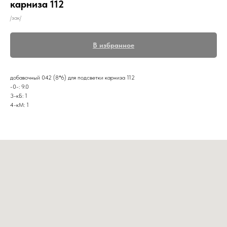
карниза 112
/зак/
В избранное
добавочный 042 (8*6) для подсветки карниза 112
-0-: 9.0
3-кБ: 1
4-кМ: 1