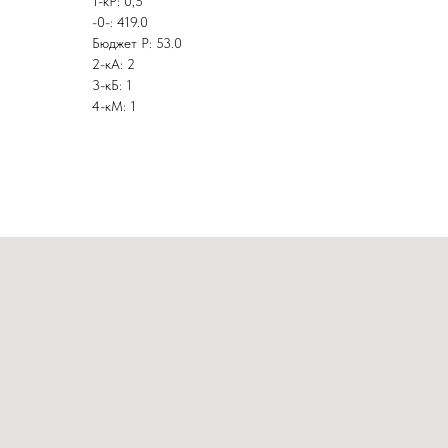
1-кР: 0,5
-0-: 419.0
Бюджет Р: 53.0
2-кА: 2
3-кБ: 1
4-кМ: 1