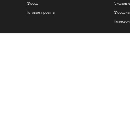
Фасад
Скальные
Готовые проекты
Фасадны
Клинкерн
Индивидуальный предприниматель Лазебная Карина
ИНН: 263407887917
ОГРНИП: 325265100063238
Адрес: 355028, Ставропольский край, г. Ставрополь, ул
р/с: 40802810116070002034
в АО «АЛЬФА-БАНК»
БИК: 044525593
к/с: 30101810200000000593
E-mail: lev423348@gmail.com