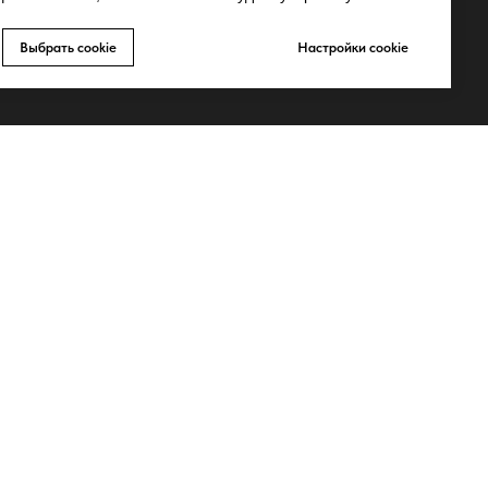
Telegram
Запрещено-gram
Выбрать cookie
Настройки cookie
ьных
Youtube