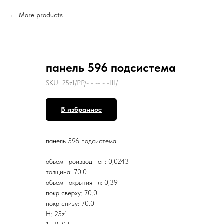
More products
панель 596 подсистема
SKU:
25z1/PР/- - -- - -Ш/
В избранное
панель 596 подсистема
обьем производ пен: 0,0243
толщина: 70.0
обьем покрытия пл: 0,39
покр сверху: 70.0
покр снизу: 70.0
Н: 25z1