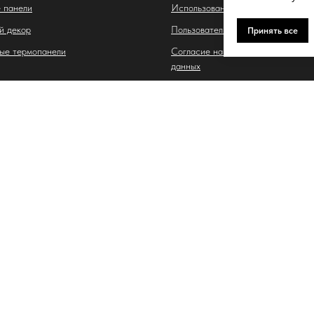
 панели
Использование файлов cookie
й декор
Пользовательское соглашение
Принять все
ые термопанели
Согласие на обработку персонал
данных
 Владимировна
. Тухачевского, д. 30/5, кв. 117
Tilda
Made on