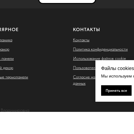
ЛЯРНОЕ
КОНТАКТЫ
ерамика
Контакты
рамор
Политика конфиденциальности
 панели
Использование файлов cookie
й декор
Пользовательское соглашение
Файлы cookies
Мы используем ф
ые термопанели
Согласие на обработку персонал
данных
Принять все
 Владимировна
. Тухачевского, д. 30/5, кв. 117