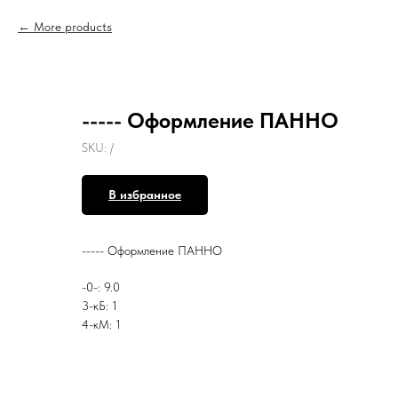
More products
----- Оформление ПАННО
SKU:
/
В избранное
----- Оформление ПАННО
-0-: 9.0
3-кБ: 1
4-кМ: 1