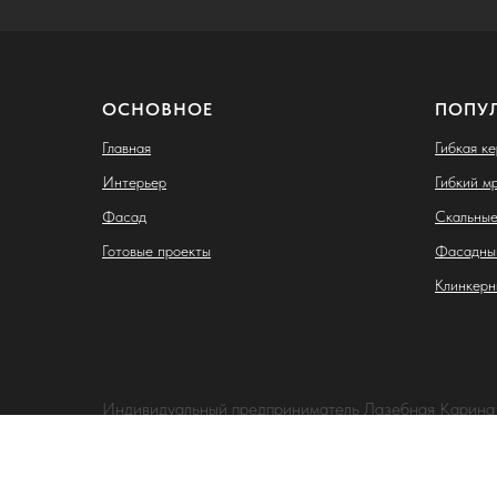
ОСНОВНОЕ
ПОПУ
Главная
Гибкая к
Интерьер
Гибкий м
Фасад
Скальные
Готовые проекты
Фасадны
Клинкерн
Индивидуальный предприниматель Лазебная Карина
ИНН: 263407887917
ОГРНИП: 325265100063238
Адрес: 355028, Ставропольский край, г. Ставрополь, ул