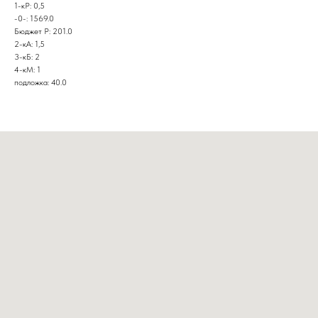
1-кР: 0,5
-0-: 1569.0
Бюджет Р: 201.0
2-кА: 1,5
3-кБ: 2
4-кМ: 1
подложка: 40.0