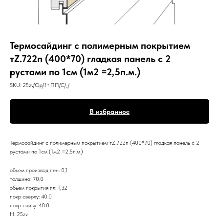
Термосайдинг с полимерным покрытием
тZ.722п (400*70) гладкая панель с 2
рустами по 1см (1м2 =2,5п.м.)
SKU:
25zv/Op/1+ПП/С/_/
В избранное
Термосайдинг с полимерным покрытием тZ.722п (400*70) гладкая панель с 2
рустами по 1см (1м2 =2,5п.м.)
обьем производ пен: 0,1
толщина: 70.0
обьем покрытия пл: 1,32
покр сверху: 40.0
покр снизу: 40.0
Н: 25zv