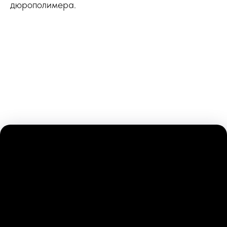
дюрополимера.
Лучше один раз увидеть чем
100 раз услышать