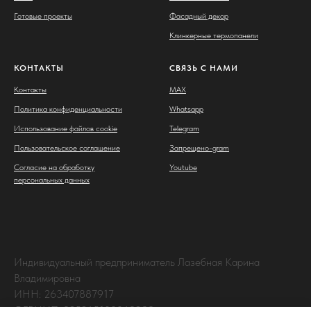
Готовые проекты
Фасадный декор
Клинкерные термопанели
КОНТАКТЫ
СВЯЗЬ С НАМИ
Контакты
MAX
Политика конфиденциальности
Whatsapp
Использование файлов cookie
Telegram
Пользовательское соглашение
Запрещено-gram
Согласие на обработку
Youtube
персональных данных
Индивидуальный предприниматель Лазебная Карина
Владимировна
ИНН: 263407887917
ОГРНИП: 325265100063238