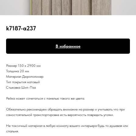
k7187-a237
В избранное
Размер 150 х 2900 мм
Толщина 20 мм
Материал Дюрополимер
Тип покрытия матовый
Стыковка Шип-Паз
Рейка может сочетаться с панелью такого же цвета.
Обязательно рекомендуем обращать внимание на размер и учитывать что при
самостоятельной транспортировке есть вероятность повредить уголки.
Не токсичный материал в любую комнату вашего интерьера будь то душевая или
спальня.