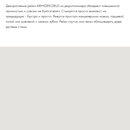
Декоративные рейки ARHIDEKORUS из дюрополимера обладают повышенной
прочностью и совсем не боятся влаги. Стыкуются просто внахлест на
предыдущую - быстро и просто. Режутся простым канцелярским ножом, торцевой
пилой или ножовкой с мелким зубом. Рейки гнутся, ими легко облицовывать даже
дуговые стены.