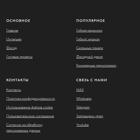
ОСНОВНОЕ
ПОПУЛЯРНОЕ
Главная
Гибкая керамика
Интерьер
Гибкий мрамор
Фасад
Скальные панели
Готовые проекты
Фасадный декор
Клинкерные термопанели
КОНТАКТЫ
СВЯЗЬ С НАМИ
Контакты
MAX
Политика конфиденциальности
Whatsapp
Использование файлов cookie
Telegram
Пользовательское соглашение
Запрещено-gram
Согласие на обработку
Youtube
персональных данных